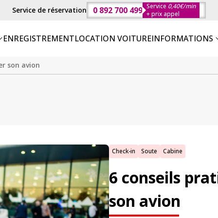
Service
0,40€/min
0 892 700 499
Service de réservation
+ prix appel
ENREGISTREMENT
LOCATION VOITURE
INFORMATIONS
er son avion
Check-in
Soute
Cabine
6 conseils pra
son avion