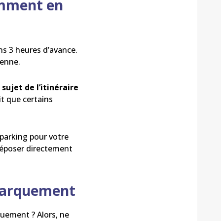
samment en
ins 3 heures d’avance.
yenne.
sujet de l’itinéraire
it que certains
 parking pour votre
déposer directement
mbarquement
quement ? Alors, ne