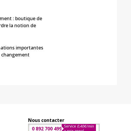
ement : boutique de
rdre la notion de
rmations importantes
un changement
Nous contacter
Service
0,40€/min
0 892 700 499
+ prix appel